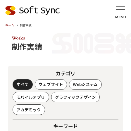
MENU
ホーム
制作実績
ホーム
Works
お知らせ
制作実績
サービス
ホームページ・ウェブサイト
アカデミック／学会サービス
カテゴリ
各種CMS（更新プログラム）
すべて
ウェブサイト
Webシステム
Webシステム・ソフトウェア開発
業務・オフィスDX
モバイルアプリ
グラフィックデザイン
クラウド・ＡＩ導入支援
アカデミック
セキュリティ
モバイルアプリ
キーワード
グラフィックデザイン